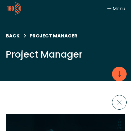
Menu
General
Home
Digitalization Engineer
Team Spirit
Automation Engineer
Jobs
BACK
PROJECT MANAGER
Student
Jobbeurzen
Contact
Project Manager