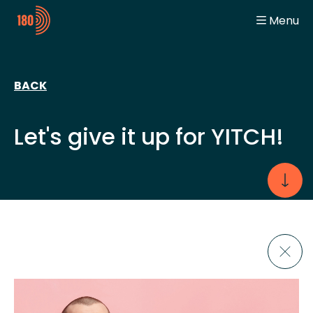
Menu
General
Home
Digitalization Engineer
Team Spirit
Automation Engineer
Jobs
BACK
Student
Jobbeurzen
Contact
Let's give it up for YITCH!