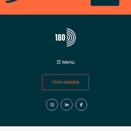
Menu
Home
About
Yitch website
Values
Team Spirit
Jobs
Contact