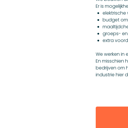
Er is mogelijkh
elektrische
budget om j
maaltijdch
groeps- en 
extra voor
We werken in 
En misschien he
bedrijven om 
industrie hier