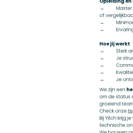
Opleiding en
→ Master of b
of vergelijkbaa
→ Minimaal 5 
→ Ervaring me
Hoe jij werkt
→ Sterk anal
→ Je structu
→ Communicat
→ Kwaliteitsg
→ Je ontwer
We zijn een
he
om de status 
groeiend team,
Check onze
te
Bij Yitch krijg je
technische ontw
We bouwen aan 