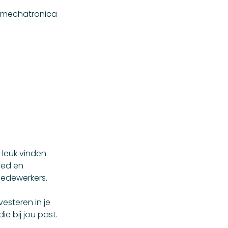
, mechatronica
 leuk vinden
ded en
medewerkers.
vesteren in je
ie bij jou past.