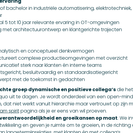
 ervaring
achelor in industriële automatisering, elektrotechniek
r
tot 10 jaar relevante ervaring in OT-omgevingen
t architectuurontwerp en klantgerichte trajecten
ytisch en conceptueel denkvermogen
reert complexe productieomgevingen met overzicht
ief sterk naar klanten én interne teams
ericht, besluitvaardig en standaardisatiegericht
pt met de toekomst in gedachten
chte groep dynamische en positieve collega’s
die het
quo uit te dagen. Je wordt onderdeel van een open-min
 dat niet werkt vanuit hiërarchie maar vertrouwt op zijn 
am spirit
pagina als je er eens van wil proeven.
verantwoordelijkheid en groeikansen op maat
. We in
ikkeling en geven je ruimte om te groeien, in de richting d
langetermijnrelaties, met klanten én met collega’s.