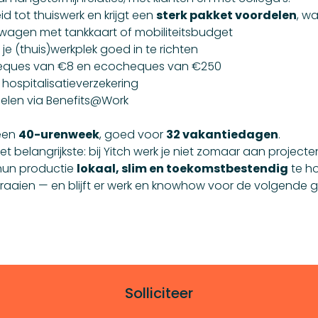
eid tot thuiswerk en krijgt een
sterk pakket voordelen
, w
 wagen met tankkaart of mobiliteitsbudget
e (thuis)werkplek goed in te richten
eques van €8 en ecocheques van €250
hospitalisatieverzekering
delen via Benefits@Work
een
40-urenweek
, goed voor
32 vakantiedagen
.
t belangrijkste: bij Yitch werk je niet zomaar aan projecte
hun productie
lokaal, slim en toekomstbestendig
te ho
 draaien — en blijft er werk en knowhow voor de volgende g
Solliciteer