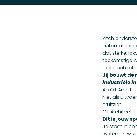
Yitch onderste
automatiserin
dat sterke, lo
toekomstige w
technisch robu
Jij bouwt de
industriële in
Als OT Architec
Niet als uitvo
eruitziet.
OT Architect · 
Dit is jouw s
Je staat in ee
systemen wisse