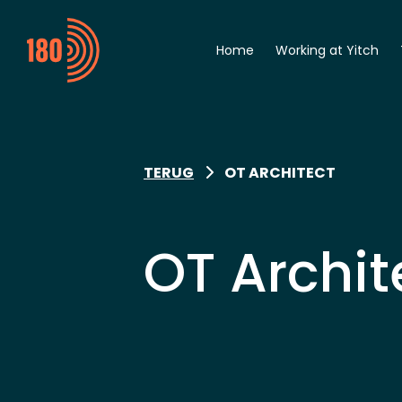
Home
Working at Yitch
General
Digitalization Engine
Automation Enginee
Student
TERUG
OT ARCHITECT
OT Archit