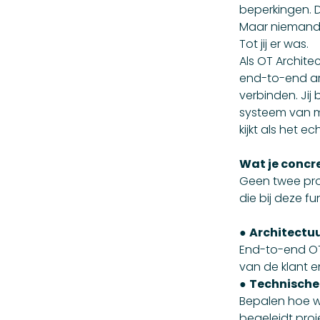
beperkingen. D
Maar niemand 
Tot jij er was.
Als OT Architec
end-to-end arc
verbinden. Ji
systeem van mo
kijkt als het e
Wat je concr
Geen twee proj
die bij deze fu
●
Architectu
End-to-end OT
van de klant e
●
Technische
Bepalen hoe we
begeleidt proj