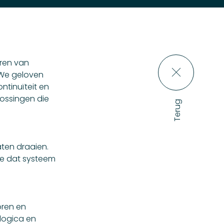
eren van
 We geloven
ntinuïteit en
ossingen die
aten draaien.
oe dat systeem
oren en
 logica en