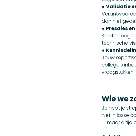
●
Validatie e
Verantwoordeli
dan niet gedel
●
Presales en
Klanten begele
technische vis
●
Kennisdeli
Jouw expertise
collega's inho
vraagstukken.
Wie we z
Je hebt je str
niet in losse 
— maar altijd