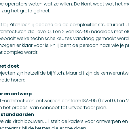
e operators weten wat ze willen. De klant weet wat het m
zag het grote geheel.
t bij Yitch ben jij degene die de complexiteit structureert. 
hitecturen die Level 0, 1 en 2 van ISA-95 naadloos met el
j bepaalt welke technische keuzes vandaag gemaakt word
rgen er klaar voor is. En jij bent de persoon naar wie je 
cht complex wordt.
eet doet
ecten zijn hetzelfde bij Yitch. Maar dit zijn de kernverant
nctie horen:
ur en ontwerp
-architecturen ontwerpen conform ISA-95 (Level 0, 1 en 2
n het proces. Van concept tot uitvoerbaar plan.
 standaarden
 als Yitch bouwen. Jij stelt de kaders voor ontwerpen en 
ectteams bij de keuzes die er toe doen.