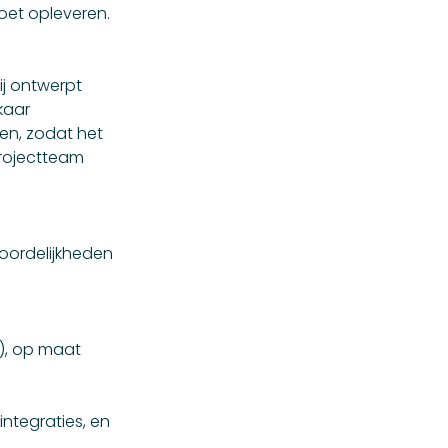
oet opleveren.
Jij ontwerpt
kaar
en, zodat het
projectteam
woordelijkheden
), op maat
integraties, en