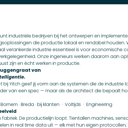
unt industriële bedrijven bij het ontwerpen en implement
gsoplossingen die productie lokaal en rendabel houden.
kaal verankerde industrie essentieel is voor economische co
erkgelegenheid. Onze ingenieurs werken daarom aan opl
ust zijn en écht werken in productie.
 ruggengraat van
telligentie.
t bij Yitch geef jij vorm aan de systemen die de industrie l
erder van een spec — maar als de architect die bepaalt h
Bornem · Breda · bij klanten · Voltijds · Engineering
peelveld
n fabriek. De productielijn loopt. Tientallen machines, sens
len in real time data uit — elk met hun eigen protocollen,