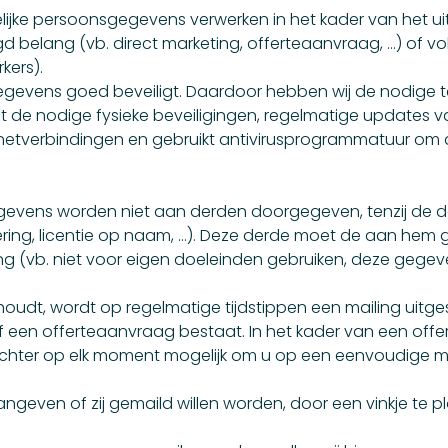
kelijke persoonsgegevens verwerken in het kader van het 
 belang (vb. direct marketing, offerteaanvraag, …) of vol
kers).
 gegevens goed beveiligt. Daardoor hebben wij de nodige 
 de nodige fysieke beveiligingen, regelmatige updates 
etverbindingen en gebruikt antivirusprogrammatuur om a
evens worden niet aan derden doorgegeven, tenzij de doo
vering, licentie op naam, …). Deze derde moet de aan he
 (vb. niet voor eigen doeleinden gebruiken, deze gegeve
udt, wordt op regelmatige tijdstippen een mailing uitge
of een offerteaanvraag bestaat. In het kader van een off
echter op elk moment mogelijk om u op een eenvoudige man
geven of zij gemaild willen worden, door een vinkje te pl