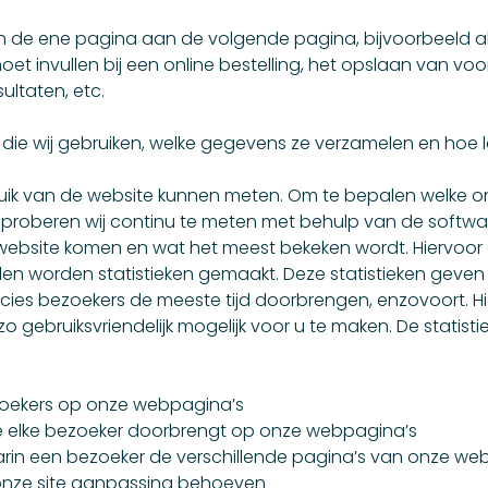
n de ene pagina aan de volgende pagina, bijvoorbeeld a
et invullen bij een online bestelling, het opslaan van voor
ltaten, etc.
es die wij gebruiken, welke gegevens ze verzamelen en hoe 
bruik van de website kunnen meten. Om te bepalen welke 
, proberen wij continu te meten met behulp van de softwa
website komen en wat het meest bekeken wordt. Hiervoor g
len worden statistieken gemaakt. Deze statistieken geven 
s bezoekers de meeste tijd doorbrengen, enzovoort. Hierdo
o gebruiksvriendelijk mogelijk voor u te maken. De statis
zoekers op onze webpagina’s
ie elke bezoeker doorbrengt op onze webpagina’s
rin een bezoeker de verschillende pagina’s van onze web
onze site aanpassing behoeven