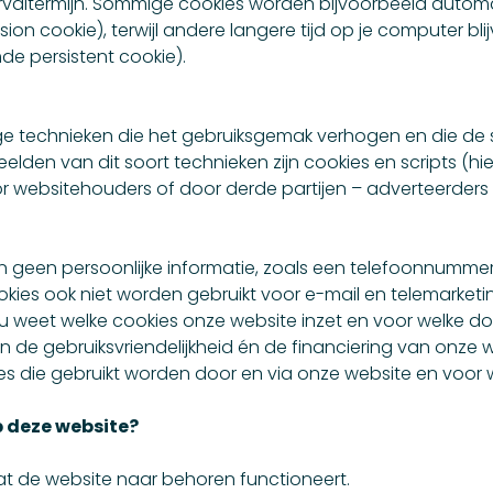
valtermijn. Sommige cookies worden bijvoorbeeld automat
n cookie), terwijl andere langere tijd op je computer blijv
e persistent cookie).
e technieken die het gebruiksgemak verhogen en die de s
elden van dit soort technieken zijn cookies en scripts (h
r websitehouders of door derde partijen – adverteerders
 kan geen persoonlijke informatie, zoals een telefoonnumme
ies ook niet worden gebruikt voor e-mail en telemarketin
 u weet welke cookies onze website inzet en voor welke d
én de gebruiksvriendelijkheid én de financiering van onze
es die gebruikt worden door en via onze website en voor 
 deze website?
at de website naar behoren functioneert.