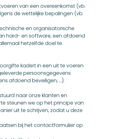
uitvoeren van een overeenkomst (vb.
gens de wettelijke bepalingen (vb.
technische en organisatorische
van hard- en software, een afdoend
llemaal hetzelfde doel te
rgifte kadert in een uit te voeren
m geleverde persoonsgegevens
ns afdoend beveiligen, …).
stuurd naar onze klanten en
erte steunen we op het principe van
ier uit te schrijven, zodat u deze
aatsen bij het contactformulier op