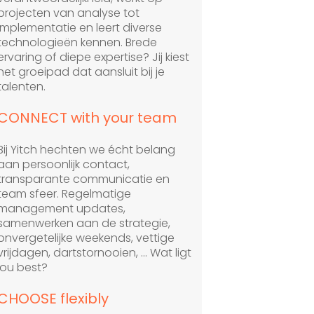
projecten van analyse tot
implementatie en leert diverse
technologieën kennen. Brede
ervaring of diepe expertise? Jij kiest
het groeipad dat aansluit bij je
talenten.
CONNECT with your team
Bij Yitch hechten we écht belang
aan persoonlijk contact,
transparante communicatie en
team sfeer. Regelmatige
management updates,
samenwerken aan de strategie,
onvergetelijke weekends, vettige
vrijdagen, dartstornooien, … Wat ligt
jou best?
CHOOSE flexibly