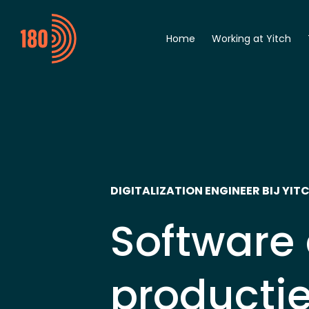
Home
Working at Yitch
General
Digitalization Engine
Automation Enginee
Student
DIGITALIZATION ENGINEER BIJ YIT
Software 
productie