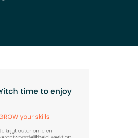
Yitch time to enjoy
GROW your skills
Je krijgt autonomie en
verantwoordelijkheid, werkt op