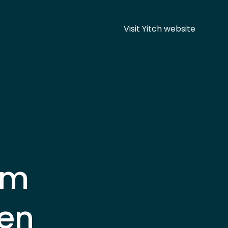
Visit Yitch website
om
ren