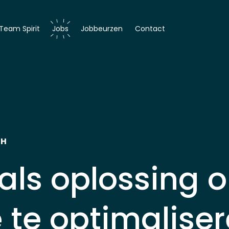
Team Spirit
Jobs
Jobbeurzen
Contact
er
r
CH
als oplossing 
 te optimalise