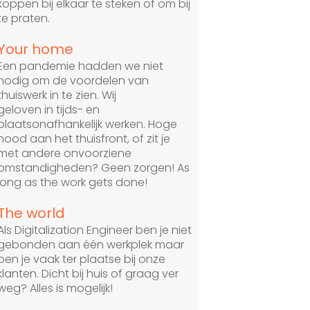
koppen bij elkaar te steken of om bij
te praten.
Your home
Een pandemie hadden we niet
nodig om de voordelen van
thuiswerk in te zien. Wij
geloven in tijds- en
plaatsonafhankelijk werken. Hoge
nood aan het thuisfront, of zit je
met andere onvoorziene
omstandigheden? Geen zorgen! As
long as the work gets done!
The world
Als Digitalization Engineer ben je niet
gebonden aan één werkplek maar
ben je vaak ter plaatse bij onze
klanten. Dicht bij huis of graag ver
weg? Alles is mogelijk!