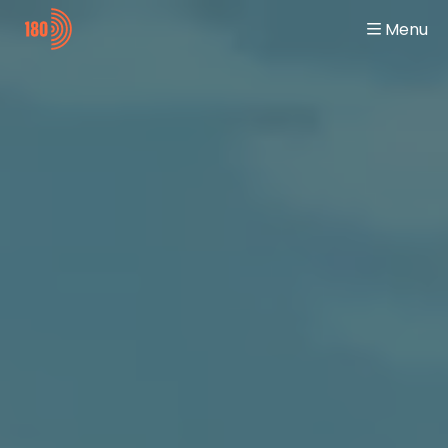
Menu
Home
Working at Yitch
General
Team Spirit
Digitalization Engineer
Jobs
Automation Engineer
Jobbeurzen
Student
Contact