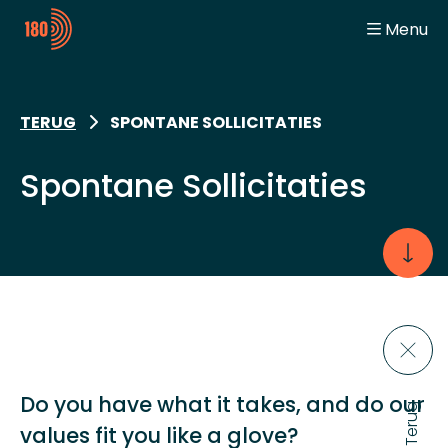
Menu
General
Home
Digitalization Engineer
Working at Yitch
Automation Engineer
Team Spirit
TERUG
SPONTANE SOLLICITATIES
Student
Jobs
Jobbeurzen
Spontane Sollicitaties
Contact
Do you have what it takes, and do our
values fit you like a glove?