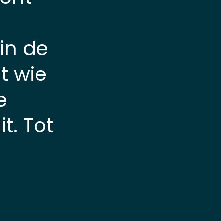
in de
t wie
e
t. Tot