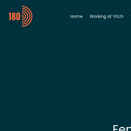
Home
Working at Yitch
General
Digitalization Engine
Automation Enginee
Student
Een