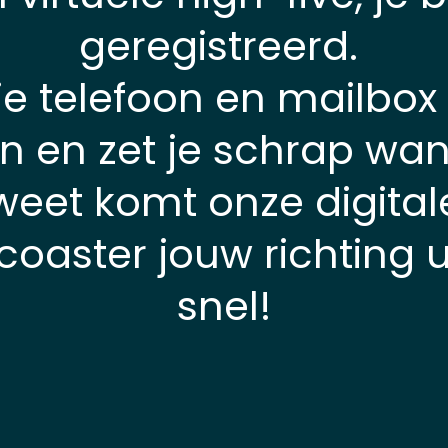
geregistreerd.
je telefoon en mailbox 
n en zet je schrap wan
weet komt onze digital
rcoaster jouw richting ui
snel!