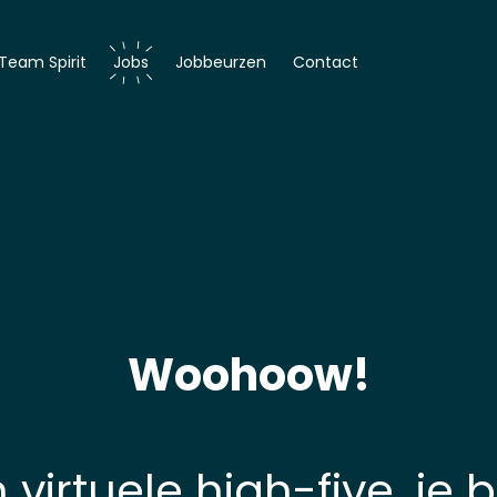
Team Spirit
Jobs
Jobbeurzen
Contact
er
r
Woohoow!
 virtuele high-five, je 