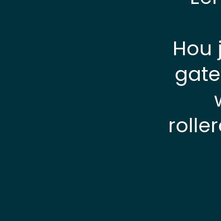
Hou 
gate
rolle