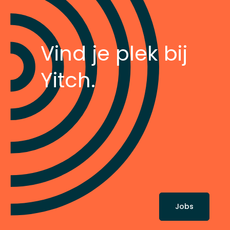
Vind je plek bij
Yitch.
Jobs