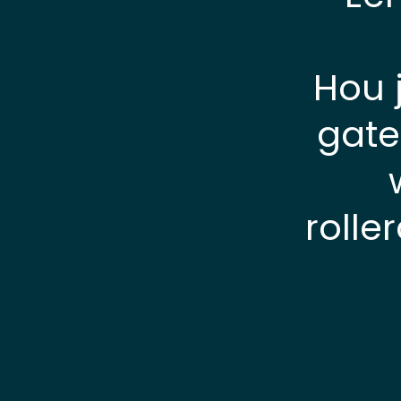
Hou 
gate
rolle