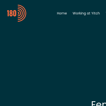
Home
Working at Yitch
General
Digitalization Engine
Automation Enginee
Student
Een