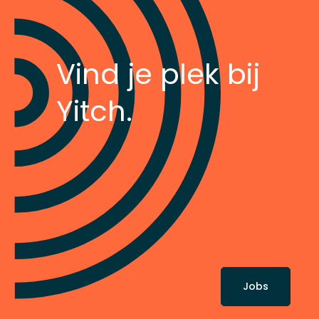
Vind je plek bij
Yitch.
Jobs