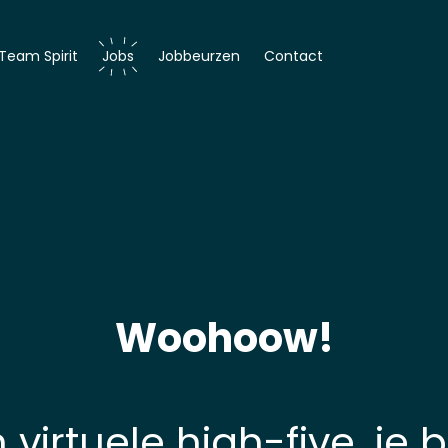
Team Spirit
Jobs
Jobbeurzen
Contact
er
r
Woohoow!
 virtuele high-five, je 