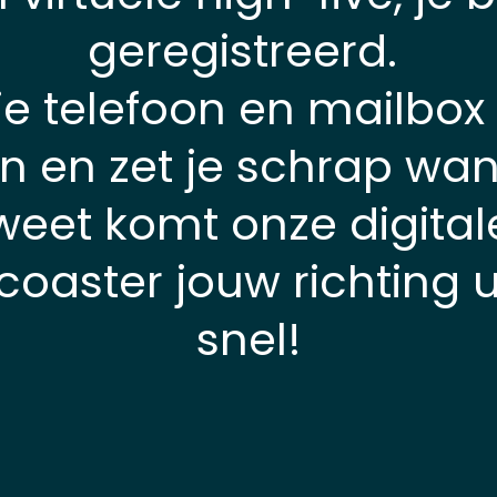
geregistreerd.
je telefoon en mailbox 
n en zet je schrap wan
weet komt onze digital
rcoaster jouw richting ui
snel!