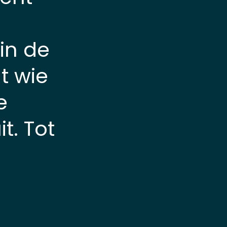
in de
t wie
e
t. Tot