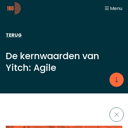
Menu
General
Home
Digitalization Engineer
Working at Yitch
Automation Engineer
Team Spirit
TERUG
Student
Jobs
Jobbeurzen
Contact
De kernwaarden van
Yitch: Agile