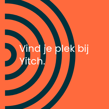
Vind je plek bij
Yitch.