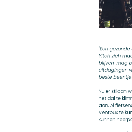
"Een gezonde 
Yitch zich ma
blijven, mag b
uitdagingen w
beste beentje(
Nu er stilaan 
het dal te kli
aan. Al fiets
Ventoux te kun
kunnen neerpo