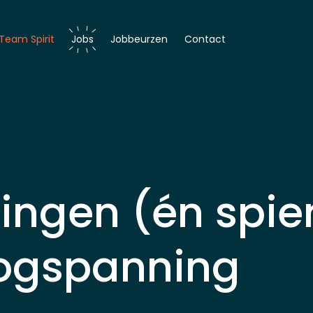
Team Spirit
Jobs
Jobbeurzen
Contact
er
r
ingen (én spie
ogspanning