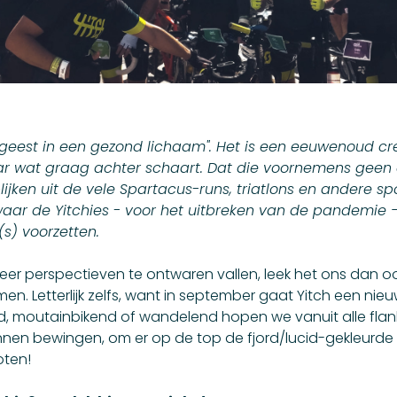
geest in een gezond lichaam". Het is een eeuwenoud c
ar wat graag achter schaart. Dat die voornemens geen 
lijken uit de vele Spartacus-runs, triatlons en andere sp
aar de Yitchies - voor het uitbreken van de pandemie 
s) voorzetten.
weer perspectieven te ontwaren vallen, leek het ons dan ook
mmen. Letterlijk zelfs, want in september gaat Yitch een ni
end, moutainbikend of wandelend hopen we vanuit alle fla
nen bewingen, om er op de top de fjord/lucid-gekleurde 
ten!