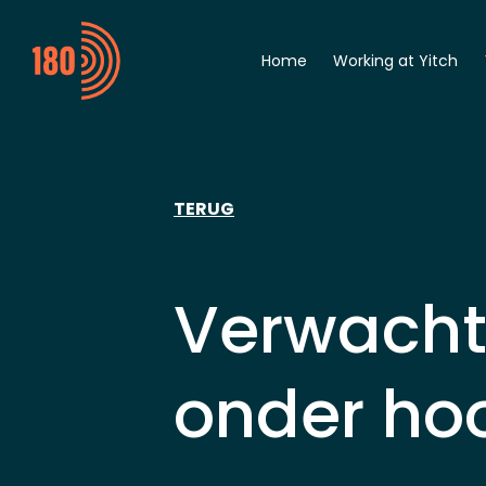
Home
Working at Yitch
General
Digitalization Engine
Automation Enginee
Student
TERUG
Verwacht
onder ho