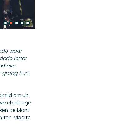
redo waar
dode letter
ortieve
– graag hun
 tijd om uit
euwe challenge
nken de Mont
Yitch-vlag te